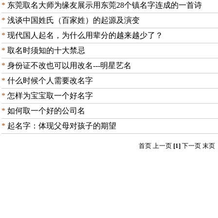
*
东莞取名大师为缘友展示用东莞28个镇名字连成的一首诗
*
浅谈中国姓氏（百家姓）的起源及演变
*
现代国人起名，为什么用辈分的越来越少了？
*
取名时须知的十大禁忌
*
身份证不改也可以用改名---明星艺名
*
什么时候个人需要改名字
*
怎样为宝宝取一个好名字
*
如何取一个好的公司名
*
起名字：体现父母对孩子的期望
首页 上一页
[1]
下一页 末页