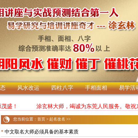
态
风水改运
四柱八字
手相面相
易学活
，财源茂盛！
涂玄林大师，竭诚为东莞人民服务。敬祝
您当前位置：
首页
>
起名改名
>>
*
中文取名大师必须具备的基本素质