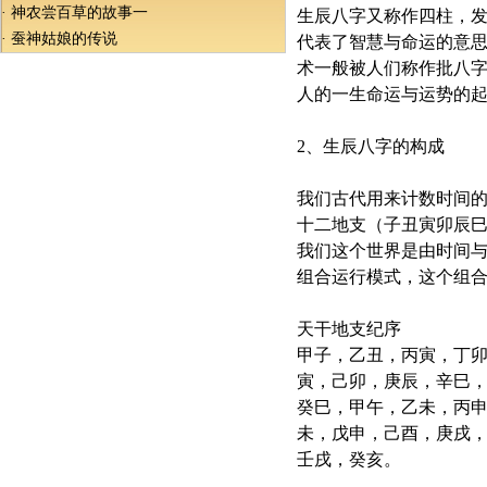
·
神农尝百草的故事一
生辰八字又称作四柱，
·
蚕神姑娘的传说
代表了智慧与命运的意
术一般被人们称作批八
人的一生命运与运势的
2、生辰八字的构成
我们古代用来计数时间
十二地支（子丑寅卯辰
我们这个世界是由时间
组合运行模式，这个组
天干地支纪序
甲子，乙丑，丙寅，丁
寅，己卯，庚辰，辛巳，
癸巳，甲午，乙未，丙
未，戊申，己酉，庚戌
壬戌，癸亥。