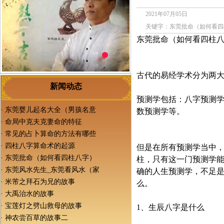
2021年07月05日
关键字：东莞批命（如何看四
东莞批命（如何看四柱
古代的易经学术分为两大
新闻动态
预测学包括：八字预测
·
东莞婴儿起名大全（男孩名意
数预测学等。
·
命局中克夫克妻命的特征
·
常见的占卜算命的方法有哪些
·
四柱八字算命术的起源
但是在所有预测学当中
·
东莞批命（如何看四柱八字）
柱，只有这一门预测学
·
东莞风水先生_东莞看风水（家
确的人生预测学，不足
·
米芾之拜石为兄的故事
么。
·
大禹治水的故事
·
宝莲灯之劈山救母的故事
1、生辰八字是什么
·
神农尝百草的故事二