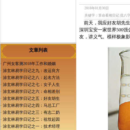
2018年01月30日
关键字：算命看相日记 批八
前天，我应好友胡先生
深圳宝安一家世界500
友，讲义气。模样极象
文章列表
·
广州女客测2018年工作和婚姻
·
涂玄林易学日记之九：改运良方
·
涂玄林易学日记之八：起名方法
·
涂玄林易学日记之七：女子人生
·
涂玄林易学日记之六：命相差别
·
涂玄林易学日记之五：好友胡生
·
涂玄林易学日记之四：马总工厂
·
涂玄林易学日记之三：有志二奶
·
涂玄林易学日记之二：祖坟起因
·
涂玄林易学日记之一：技术经理