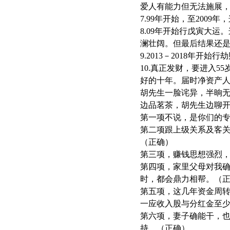
爱人有能力但无法施展
7.99年开始，至200
8.09年开始行戊寅大运
澜壮阔。但最后结果还
9.2013－2018年
10.真正发财，要进入
好的十年。届时净资产
胡先生一脸诧异，半晌
边品茗茶，胡先生边聊
第一项不说，是你们的
第二项跟上级关系及客
（正确）
第三项，赚钱思想强烈
第四项，家里父母对我
时，都会鼎力相帮。（
第五项，这几年资金周
一应收入股与分红金至少
第六项，妻子确能干，
持。（正确）