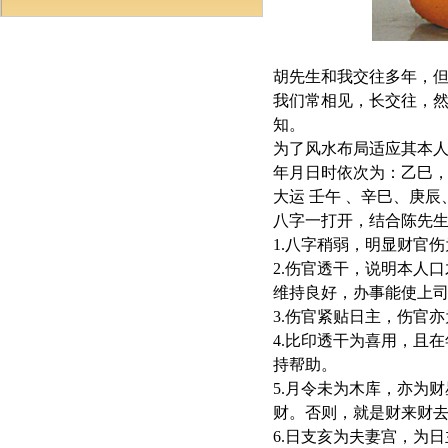
胡先生和我交往多年，
我们常相见，长交往，
知。
为了风水布局适应其本人
年月日时依次为：乙巳，
大运 壬午 、辛巳、庚辰、
八字一打开，结合陈先
1.八字稍弱，明显财官
2.伤官透干，说明本人
维持良好，办事能使上
3.伤官紧贴日主，伤官
4.比印透干为喜用，且
持帮助。
5.月令未为木库，亦为
财。否则，就是财来财
6.日支亥为夫妻宫，为